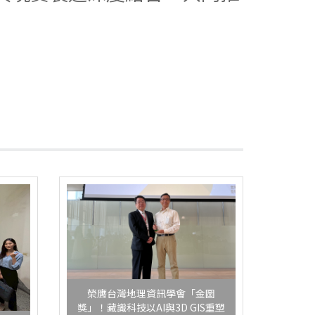
榮膺台灣地理資訊學會「金圖
獎」！藏識科技以AI與3D GIS重塑