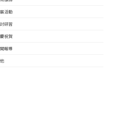
展活動
討研習
慶祝賀
聞報導
他