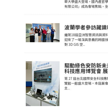
華大學盛大登場。國內產官
有限公司」成為會場焦點，全面
波蘭學者參訪藏識科
繼第18屆亞洲智慧資訊與資料庫
迎來了一場深具意義的跨國
對 3D GIS 空...
驅動綠色安防新未來
科技應用博覽會 展
第 27 屆台北國際安全科技應用博
覽館一館盛大登場。本屆展會
主...