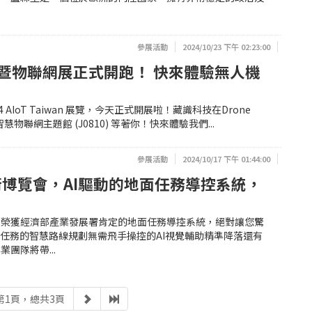
參展活動
2024/10/23 下午 02:23:00
暨物聯網展正式開跑！ 快來體驗無人機
AIoT Taiwan 展覽，今天正式開展啦！藏識科技在Drone
IisC智慧物聯網主題館 (J0810) 等著你！快來體驗我們...
參展活動
2024/10/17 下午 01:44:00
術博覽會，AI驅動的地面任務導控系統，
！榮獲經濟部產業發展署肯定的地面任務導控系統，絕對讓您驚
現任務的智慧路線規劃無需飛手操控的AI視覺輔助精準降落還有
團隊將帶...
第1頁，總共3頁