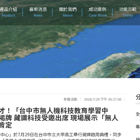
產品介紹
最新消息
關於我們
成功案例
功能示範
Product
News
About
Case Show
Demo
參展活動
2026/7/29 下午 05:27:00
才！「台中市無人機科技教育學習中
全
揭牌 藏識科技受邀出席 現場展示「無人
肯定
專
中心」於7月29日在台中市立大甲高工舉行揭牌啟用典禮，同步
技