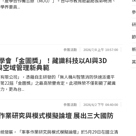
「產學合作備忘錄（MOU）」。台中市教育局副局長郭明洲、
界要員...
參
研
節
新
參展活動
2026/7/8 上午 10:57:00
學會「金圖獎」！藏識科技以AI與3D
其
防與空域管理新典範
有限公司」，憑藉自主研發的「無人機AI智慧消防快速派遣平
第22屆「金圖獎」之最高榮譽肯定。此項殊榮不僅彰顯了藏識
，更為台...
參展活動
2026/6/2 下午 04:40:00
作業研究與模式模擬論壇 展出三大國防
統發展，「軍事作業研究與模式模擬論壇」於5月29日在國立清