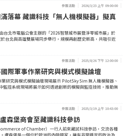
參展活動
2026/3/23 上午 09:00:00
圓滿落幕 藏識科技「無人機模擬器」擬真
北訊】由台北市電腦公會主辦的「2026智慧城市展暨淨零城市展」於
度於台北與高雄雙展場同步舉行，規模再創歷史新高，共吸引近
參展活動
2025/8/26 下午 12:00:00
25國際軍事作業研究與模式模擬論壇
業研究與模式模擬論壇現場展示 PilotSky Sim 無人機模擬器、
智慧空中監控系統現場將展示如何透過創新的模擬與監控技術，推動無
參展活動
2025/3/19 上午 10:43:00
 盧森堡商會至藏識科技參訪
 Commerce of Chamber）一行人前來藏試科技參訪，交流各種
驗。盧森堡是一個位於歐洲的內陸國家，擁有非常穩定的政治及