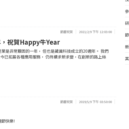
參
研
節慶祝賀
2021/2/9 下午 12:03:00
節
，祝賀Happy牛Year
新
產業是非常艱困的一年， 但也是藏識科技成立的20週年。 我們
今已拓展各種應用服務， 仍持續求新求變，在創新的路上絲
其
節慶祝賀
2019/5/9 下午 03:50:00
節快樂!