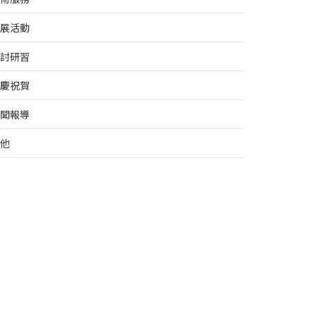
展活動
討研習
慶祝賀
聞報導
他