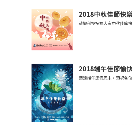
2018中秋佳節快
藏識科技祝福大家中秋佳節
2018端午佳節愉
適逢端午連假周末，預祝各