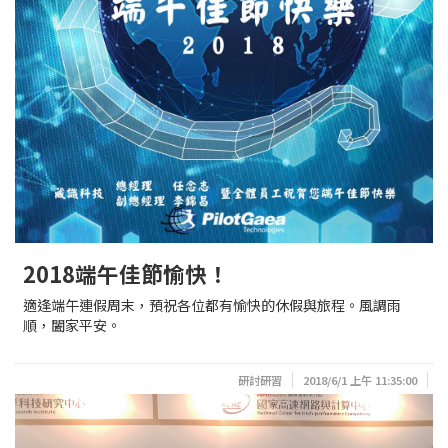
2018端午佳節愉快！
適逢端午連假周末，預祝各位都有愉快的休假與旅程。風調雨
順，闔家平安。
研討研習
2018/6/1 上午 11:35:00